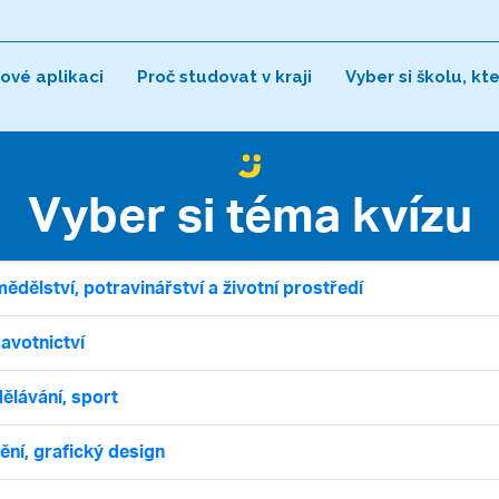
ové aplikaci
Proč studovat v kraji
Vyber si školu, kt
Vyber si téma kvízu
ědělství, potravinářství a životní prostředí
avotnictví
ělávání, sport
ní, grafický design