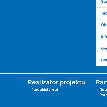
Sta
Tec
Ob
Inf
Gy
Ch
Realizátor projektu
Par
Pardubický kraj
Regi
Par