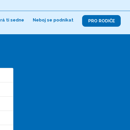
erá ti sedne
Neboj se podnikat
PRO RODIČE