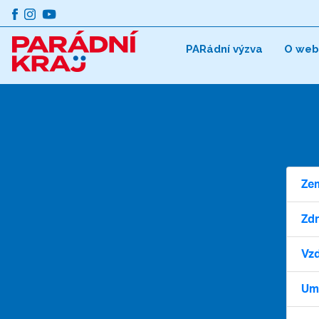
PARádní výzva
O web
Zem
Zdr
Vzd
Umě