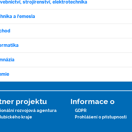
vebnictví, strojírenství, elektrotechnika
hnika a řemesla
chod
ormatika
mnázia
emie
tner projektu
Informace o
onální rozvojová agentura
GDPR
dubického kraje
Prohlášení o přístupnosti